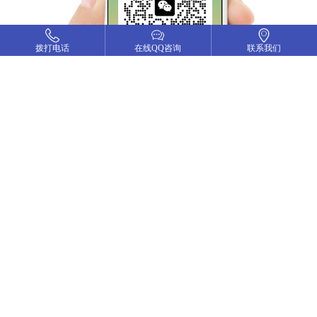
拨打电话
拨打电话
在线QQ咨询
在线QQ咨询
联系我们
联系我们
友情链接
互换链接请加QQ79180068
武汉网站建设
武汉网络公司
武汉域名注册
小程序开发
微信公众开发
武汉商务秘书
鸿哲会计
长沙网络公司
高端网站定制
老万摩托车
武汉专业做网站
上海汝裕
画册设计
武汉领创体育
武汉APP开发
平面设计
辉腾矿业
臻途企服
鸿哲财务
交投智能检测
佳阳集团
武汉小程序开发
APP定制开发
金融APP开发
理财APP开发
餐饮APP开发
服装APP开发
常用工具