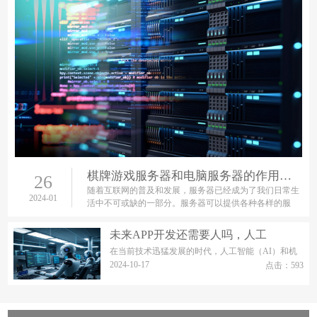
棋牌游戏服务器和电脑服务器的作用和用途
26
随着互联网的普及和发展，服务器已经成为了我们日常生
2024-01
活中不可或缺的一部分。服务器可以提供各种各样的服
务，包括网站、应用程序、游戏等等。其中，游戏服务器
和电脑服务器是最常
未来APP开发还需要人吗，人工
在当前技术迅猛发展的时代，人工智能（AI）和机
器人技术的进步引发了全球范围内的广泛讨论，特
2024-10-17
点击：593